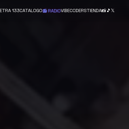
ETRA 133
CATALOGO
VIBECODERS
TIENDA
📸
🎵
𝕏
📻 RADIO