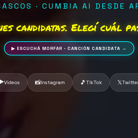
ASCOS · CUMBIA AI DESDE 
ones candidatas. Elegí cuál pa
▶ ESCUCHÁ MORFAR · CANCIÓN CANDIDATA →
▶️
📸
🎵
𝕏
Videos
Instagram
TikTok
Twitte